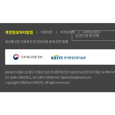
개인정보처리방침
이용약관
저작권정책
사이버신문고
유관기관 및 단체
정보통신망 이용촉진 및 정보보호 등에 관한 법률
(03367) 서울시 은평구 진흥로 215 한국환경산업기술원 ESG인프라지원단 녹색투
02-2284-1981(TEL), 02-2284-1991(FAX) / hjkim1021@keiti.re.kr
copyright 2000 by KONETIC. All right reserved