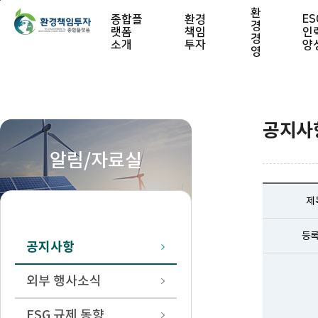
본문 바로가기
환
종합플
환경
ES
경
랫폼
책임
인
경
소개
투자
양
영
공지사
알림/자료실
제
등
공지사항
외부 행사소식
ESG 규제 동향