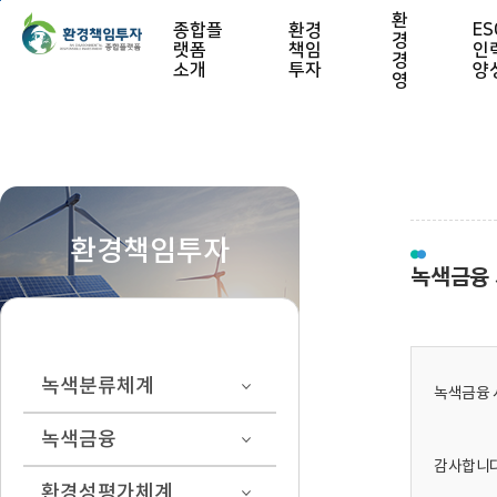
본문 바로가기
환
종합플
환경
ES
경
랫폼
책임
인
경
소개
투자
양
영
환경책임투자
녹색금융 
녹색분류체계
녹색금융 
녹색금융
감사합니다
환경성평가체계