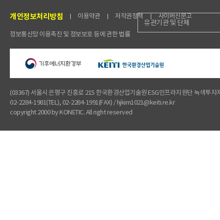
개인정보처리방침
이용약관
저작권정책
사이버신문고
유관기관 및 단체
정보통신망 이용촉진 및 정보보호 등에 관한 법률
(03367) 서울시 은평구 진흥로 215 한국환경산업기술원 ESG인프라지원단 녹색투
02-2284-1981(TEL), 02-2284-1991(FAX) / hjkim1021@keiti.re.kr
copyright 2000 by KONETIC. All right reserved