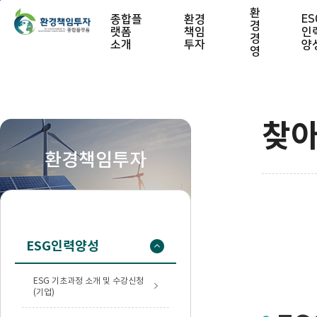
본문 바로가기
환
종합플
환경
ES
경
랫폼
책임
인
경
소개
투자
양
영
찾아
환경책임투자
ESG인력양성
ESG 기초과정 소개 및 수강신청
(기업)