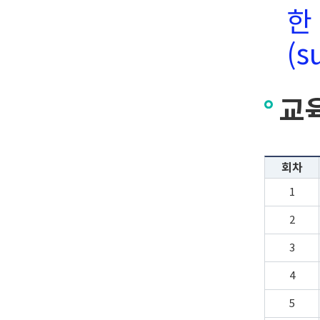
한
(s
교
회차
1
2
3
4
5