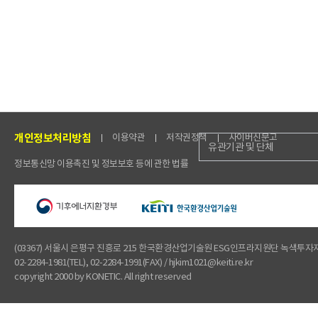
개인정보처리방침
이용약관
저작권정책
사이버신문고
유관기관 및 단체
정보통신망 이용촉진 및 정보보호 등에 관한 법률
(03367) 서울시 은평구 진흥로 215 한국환경산업기술원 ESG인프라지원단 녹색투
02-2284-1981(TEL), 02-2284-1991(FAX) / hjkim1021@keiti.re.kr
copyright 2000 by KONETIC. All right reserved