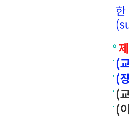
한
(s
제
(
(
(
(