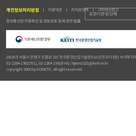
개인정보처리방침
이용약관
저작권정책
사이버신문고
유관기관 및 단체
정보통신망 이용촉진 및 정보보호 등에 관한 법률
(03367) 서울시 은평구 진흥로 215 한국환경산업기술원 ESG인프라지원단 녹색투
02-2284-1981(TEL), 02-2284-1991(FAX) / hjkim1021@keiti.re.kr
copyright 2000 by KONETIC. All right reserved