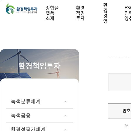
본문 바로가기
환
종합플
환경
ES
경
랫폼
책임
인
경
소개
투자
양
영
환경책임투자
녹색분류체계
번호
녹색금융
46
환경성평가체계