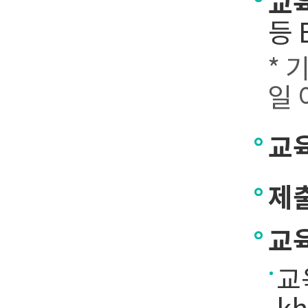
교
등 
* 
일 
교
제
교
교육