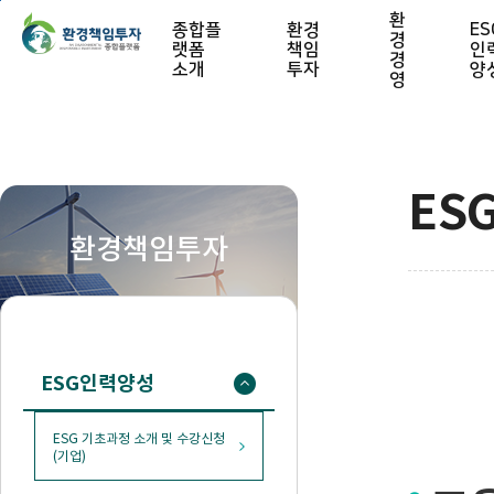
본문 바로가기
환
종합플
환경
ES
경
랫폼
책임
인
경
소개
투자
양
영
ES
환경책임투자
ESG인력양성
ESG 기초과정 소개 및 수강신청
(기업)