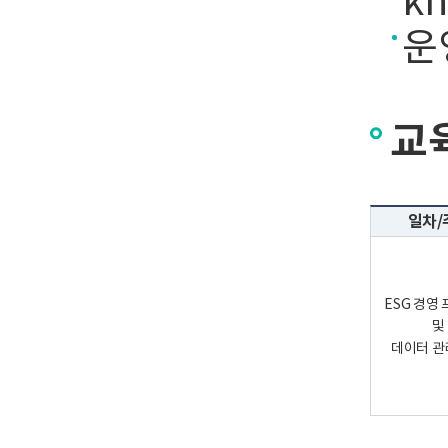
kh
운영
교
일차/
ESG 경영
및
데이터 관