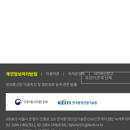
개인정보처리방침
이용약관
저작권정책
사이버신문고
유관기관 및 단체
정보통신망 이용촉진 및 정보보호 등에 관한 법률
(03367) 서울시 은평구 진흥로 215 한국환경산업기술원 ESG인프라지원단 녹색투
02-2284-1981(TEL), 02-2284-1991(FAX) / hjkim1021@keiti.re.kr