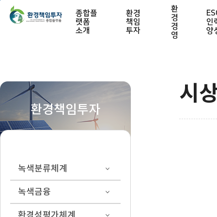
본문 바로가기
환
종합플
환경
ES
경
랫폼
책임
인
경
소개
투자
양
영
시
환경책임투자
녹색분류체계
녹색금융
환경성평가체계