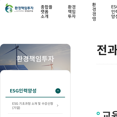
본문 바로가기
환
종합플
환경
ES
경
랫폼
책임
인
경
소개
투자
양
영
전과
환경책임투자
ESG인력양성
ESG 기초과정 소개 및 수강신청
(기업)
교