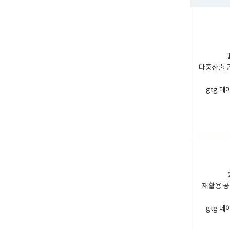
다중산출 
gtg 데
재활용 공
gtg 데