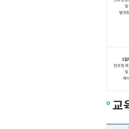
전과정평
및
범위
2일
전과정 
및
해
교육