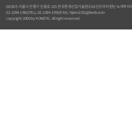
(03367) 서울시 은평구 진흥로 215 한국환경산업기술원 ESG인프라지원단 녹색투
02-2284-1981(TEL), 02-2284-1991(FAX) / hjkim1021@keiti.re.kr
copyright 2000 by KONETIC. All right reserved