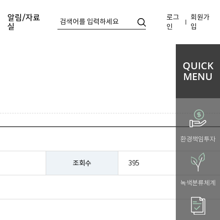
로그
회원가
알림/자료
실
인
입
QUICK
MENU
환경책임투자
조회수
395
녹색분류체계