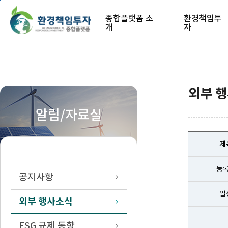
본문 바로가기
종합플랫폼 소
환경책임투
개
자
외부 
알림/자료실
제
등
공지사항
일
외부 행사소식
ESG 규제 동향