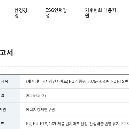
환경경
ESG인력양
기후변화 대응지
영
성
원
보고서
 제목
(세계에너지시장인사이트) EU 집행위, 2026~2030년 EU ETS
록일
2026-05-27
기관
에너지경제연구원
워드
EU, EU-ETS, 14개 제품 벤치마크 산정, 간접배출 반영 유지, E