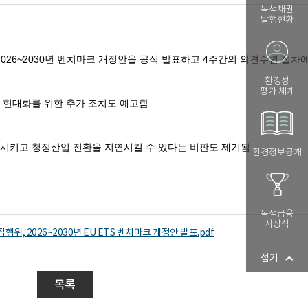
녹색채권
발행현황
환경성
평가 체계
환경정보공개
녹색금융
시상식
, 2026~2030년 EU ETS 벤치마크 개정안 발표.pdf
접기
목록