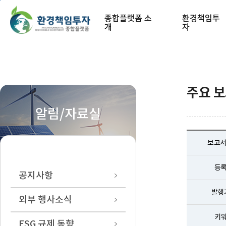
본문 바로가기
종합플랫폼 소
환경책임투
개
자
주요 
알림/자료실
보고서
등
공지사항
발행
외부 행사소식
키
ESG 규제 동향