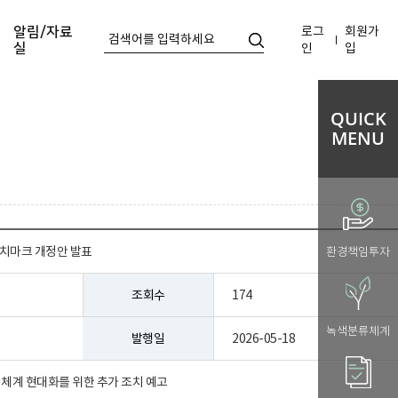
로그
회원가
알림/자료
실
인
입
QUICK
MENU
 벤치마크 개정안 발표
환경책임투자
조회수
174
녹색분류체계
발행일
2026-05-18
TS 체계 현대화를 위한 추가 조치 예고