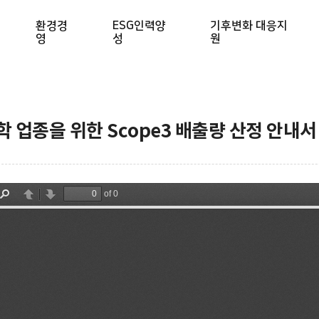
환경경
ESG인력양
기후변화 대응지
영
성
원
 업종을 위한 Scope3 배출량 산정 안내서