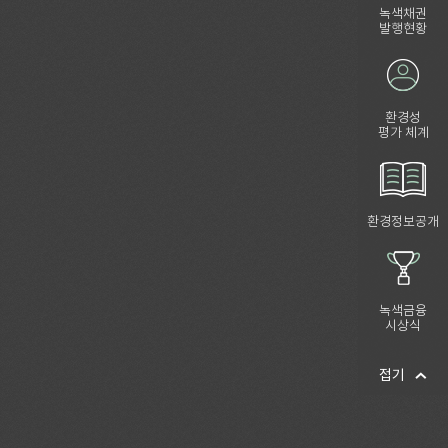
녹색채권
발행현황
환경성
평가 체계
환경정보공개
녹색금융
시상식
접기