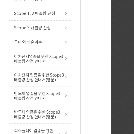
Scope 1, 2 배출량 산정
Scope 3 배출량 산정
국내외 배출계수
이차전지업종을 위한 Scope3
배출량 산정 안내서
이차전지 업종을 위한 Scope3
배출량 산정 안내서(영문)
반도체 업종을 위한 Scope3
배출량 산정 안내서
반도체 업종을 위한 Scope3
배출량 산정 안내서(영문)
디스플레이 업종을 위한