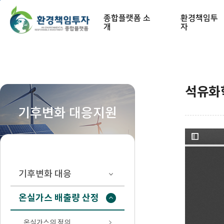
본문 바로가기
종합플랫폼 소
환경책임투
개
자
석유화학
기후변화 대응지원
기후변화 대응
온실가스 배출량 산정
온실가스의 정의