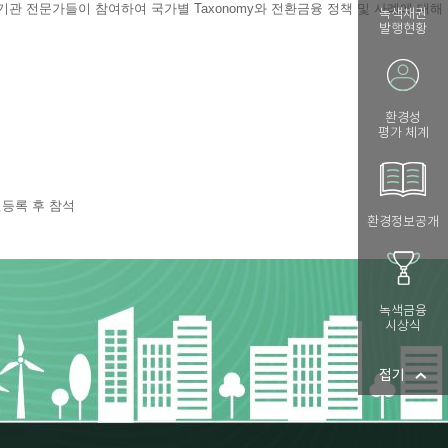
녹색채권
발행현황
환경성
평가 체계
환경정보공개
녹색금융
시상식
접기