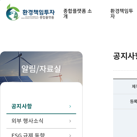
본문 바로가기
종합플랫폼 소
환경책임투
개
자
공지사
알림/자료실
제
등
공지사항
외부 행사소식
ESG 규제 동향