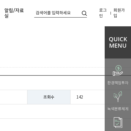
로그
회원가
알림/자료
실
인
입
QUICK
MENU
환경책임투자
조회수
142
녹색분류체계