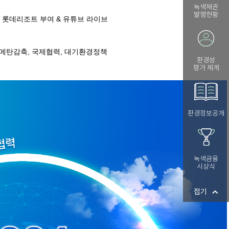
녹색채권
발행현황
환경성
평가 체계
환경정보공개
녹색금융
시상식
접기