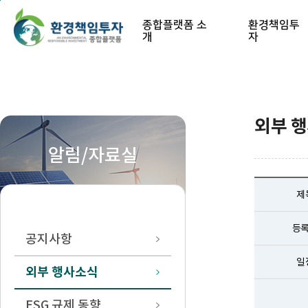
본문 바로가기
종합플랫폼 소
환경책임투
개
자
외부 
알림/자료실
제
등
공지사항
일
외부 행사소식
ESG 규제 동향