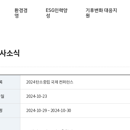
환경경
ESG인력양
기후변화 대응지
영
성
원
행사소식
목
2024 탄소중립 국제 컨퍼런스
록일
2024-10-23
정
2024-10-29 ~ 2024-10-30